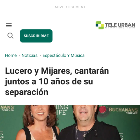
Skip
to
content
e
ch
ion
Search
gation
&
SUSCRIBIRME
Section
Open
Navigation
Search
Home
>
Noticias
>
Espectáculo Y Música
Lucero y Mijares, cantarán
juntos a 10 años de su
separación