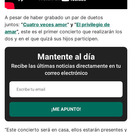
A pesar de haber grabado un par de duetos
juntos:
“
Cuatro veces amor
” y “
El privilegio de
amar
”,
este es el primer concierto que realizarán los
dos y en el que quizá sus hijos participen.
Mantente al día
Recibe las últimas noticias directamente en tu
correo electrónico
E
s
c
r
¡ME APUNTO!
i
b
e
“Este concierto será en casa, ellos estarán presentes y