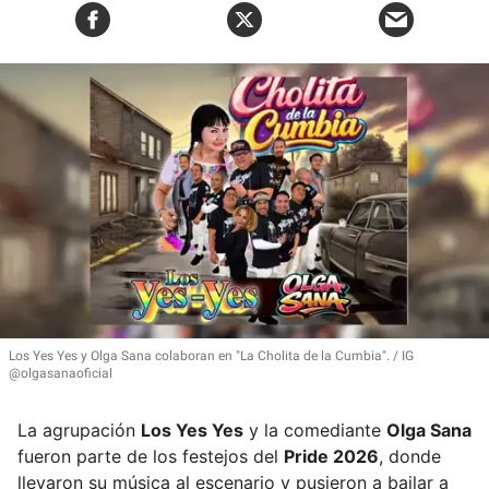
Los Yes Yes y Olga Sana colaboran en
"La Cholita de la Cumbia"
.
IG
@olgasanaoficial
La agrupación
Los Yes Yes
y la comediante
Olga Sana
fueron parte de los festejos del
Pride 2026
, donde
llevaron su música al escenario y pusieron a bailar a