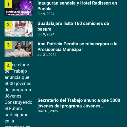
Inauguran sendela y Hotel Radisson en
Puebla
Dic 9, 2024
Guadalajara licita 160 camiones de
basura
Dic 9, 2024
Ana Patricia Peralta se reincorpora a la
Presidencia Municipal
Jul 31, 2024
Secretario del Trabajo anuncia que 5000
jóvenes del programa Jóvenes
Construyendo el Futuro participarán en la
Nov 18, 2025
organización del Copa Mundial de la FIFA
2026