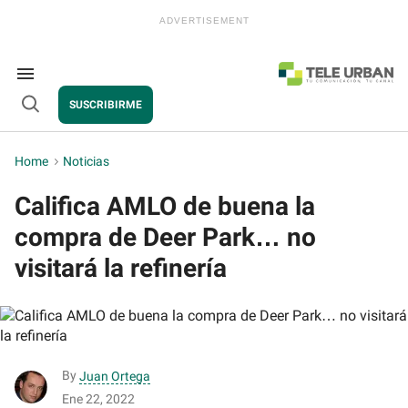
Skip
to
content
e
ch
ion
Search
gation
&
SUSCRIBIRME
Section
Open
Navigation
Search
Home
>
Noticias
Califica AMLO de buena la
compra de Deer Park… no
visitará la refinería
By
Juan Ortega
Ene 22, 2022