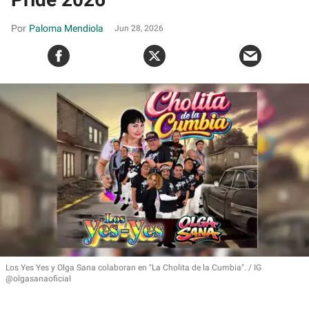
Paloma Mendiola
Jun 28, 2026
Los Yes Yes y Olga Sana colaboran en
"La Cholita de la Cumbia"
.
IG
@olgasanaoficial