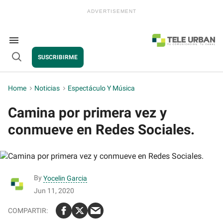
Skip
to
content
e
ch
ion
Search
gation
&
SUSCRIBIRME
Section
Open
Navigation
Search
Home
>
Noticias
>
Espectáculo Y Música
Camina por primera vez y
conmueve en Redes Sociales.
By
Yocelin Garcia
Jun 11, 2020