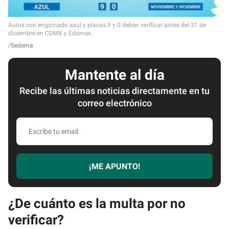
Autos con engomado azul y placas 9 y 0 deben verificar antes del 31 de
diciembre en CDMX y Edomex.
Sedema
Mantente al día
Recibe las últimas noticias directamente en tu
correo electrónico
E
s
c
r
¡ME APUNTO!
i
b
e
¿De cuánto es la multa por no
t
verificar?
u