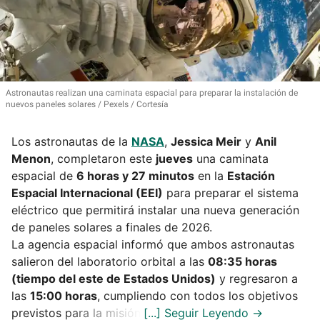
Astronautas realizan una caminata espacial para preparar la instalación de
nuevos paneles solares
Pexels / Cortesía
Los astronautas de la
NASA
,
Jessica Meir
y
Anil
Menon
, completaron este
jueves
una caminata
espacial de
6 horas y 27 minutos
en la
Estación
Espacial Internacional (EEI)
para preparar el sistema
eléctrico que permitirá instalar una nueva generación
de paneles solares a finales de 2026.
La agencia espacial informó que ambos astronautas
salieron del laboratorio orbital a las
08:35 horas
(tiempo del este de Estados Unidos)
y regresaron a
las
15:00 horas
, cumpliendo con todos los objetivos
previstos para la misión.