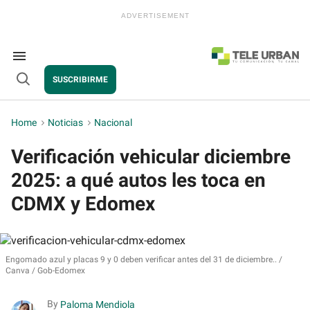
Skip
to
content
e
ch
ion
Search
gation
&
SUSCRIBIRME
Section
Open
Navigation
Search
Home
>
Noticias
>
Nacional
Verificación vehicular diciembre
2025: a qué autos les toca en
CDMX y Edomex
Engomado azul y placas 9 y 0 deben verificar antes del 31 de diciembre..
Canva / Gob-Edomex
By
Paloma Mendiola