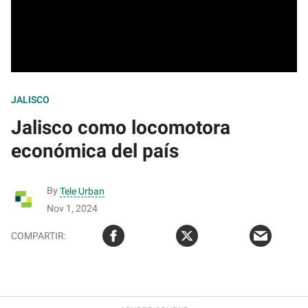
JALISCO
Jalisco como locomotora
económica del país
By
Tele Urban
Nov 1, 2024