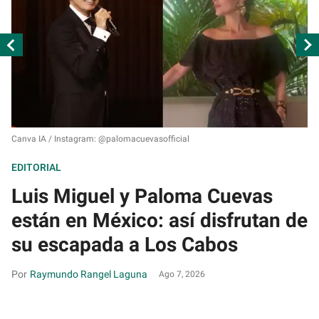
Canva IA / Instagram: @palomacuevasofficial
Co
EDITORIAL
ED
Luis Miguel y Paloma Cuevas
M
están en México: así disfrutan de
D
su escapada a Los Cabos
c
Raymundo Rangel Laguna
Ago 7, 2026