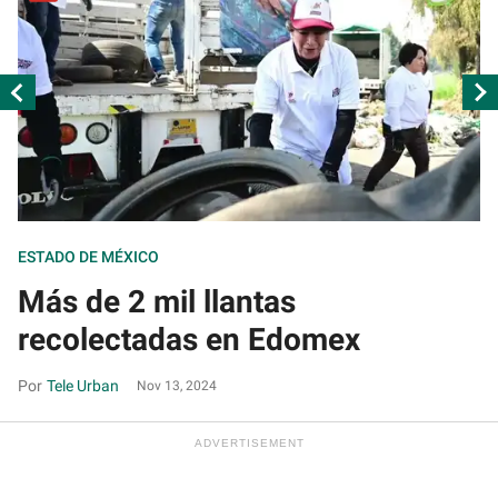
ESTADO DE MÉXICO
ES
Más de 2 mil llantas
U
recolectadas en Edomex
d
Tele Urban
Nov 13, 2024