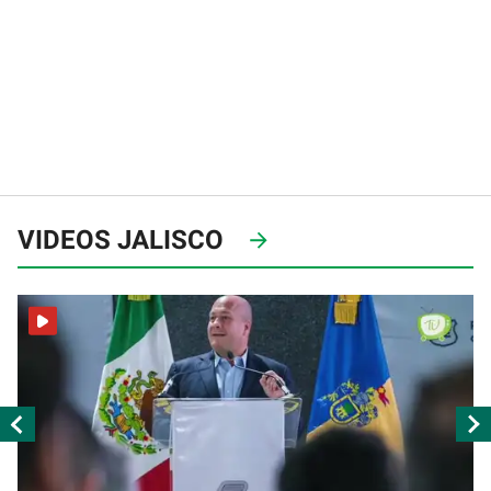
VIDEOS JALISCO