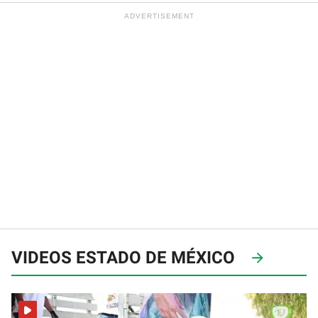
VIDEOS ESTADO DE MÉXICO