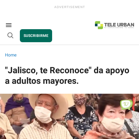
Skip
to
content
e
ch
ion
Search
gation
&
SUSCRIBIRME
Section
Open
Navigation
Search
Home
"Jalisco, te Reconoce" da apoyo
a adultos mayores.