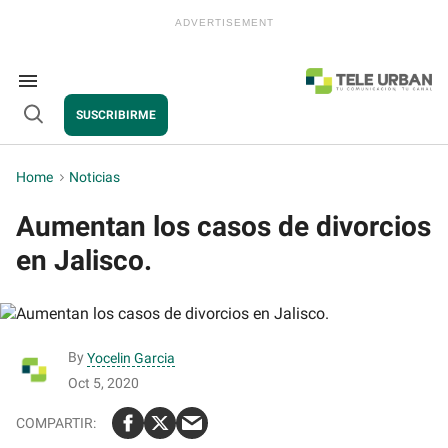
Skip
to
content
e
ch
ion
Search
gation
&
SUSCRIBIRME
Section
Open
Navigation
Search
Home
>
Noticias
Aumentan los casos de divorcios
en Jalisco.
By
Yocelin Garcia
Oct 5, 2020