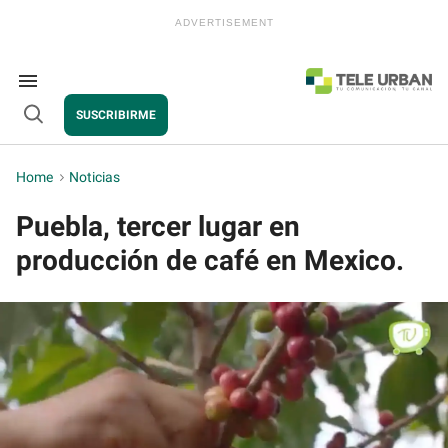
Skip
to
content
e
ch
ion
Search
gation
&
SUSCRIBIRME
Section
Open
Navigation
Search
Home
>
Noticias
Puebla, tercer lugar en
producción de café en Mexico.