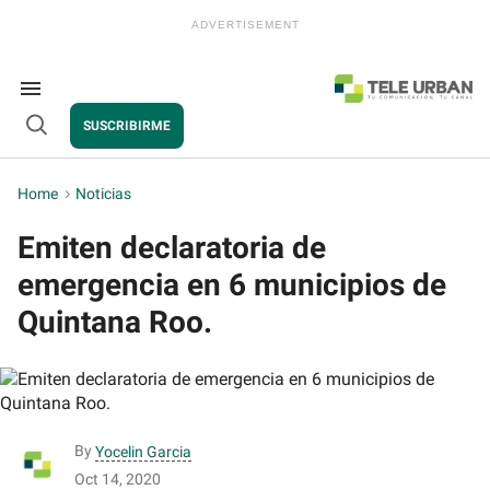
Skip
to
content
e
ch
ion
Search
gation
&
SUSCRIBIRME
Section
Open
Navigation
Search
Home
>
Noticias
Emiten declaratoria de
emergencia en 6 municipios de
Quintana Roo.
By
Yocelin Garcia
Oct 14, 2020