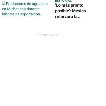
EDITORIAL
solares en la
'Lo más pronto
Estación Espacial
posible': México
Internacional
reforzará la
seguridad para
reanudar
exportación de
aguacate