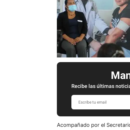
Mant
Recibe las últimas notici
E
s
c
r
Acompañado por el Secretario