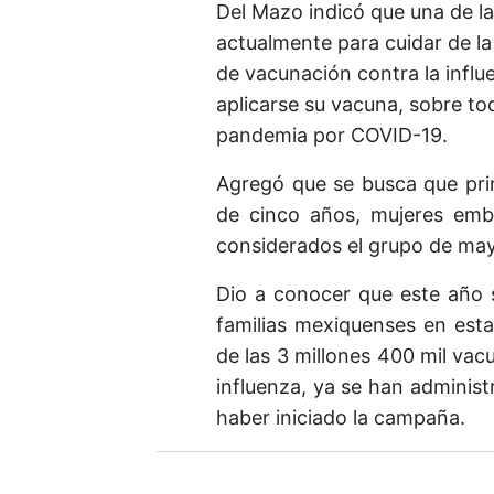
i
Del Mazo indicó que una de l
b
actualmente para cuidar de l
e
de vacunación contra la influe
t
aplicarse su vacuna, sobre to
u
pandemia por COVID-19.
e
Agregó que se busca que pri
m
de cinco años, mujeres emb
a
considerados el grupo de may
i
l
Dio a conocer que este año s
familias mexiquenses en est
de las 3 millones 400 mil va
influenza, ya se han administ
haber iniciado la campaña.