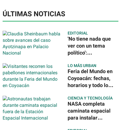
ÚLTIMAS NOTICIAS
EDITORIAL
'No tiene nada que
ver con un tema
político':
Sheinbaum tras la
LO MÁS URBAN
detención del
Feria del Mundo en
exgobernador de
Coyoacán: fechas,
Guerrero por caso
horarios y todo lo
Ayotzinapa
que podrás
CIENCIA Y TECNOLOGÍA
disfrutar de 40
NASA completa
países
caminata espacial
para instalar
nuevos paneles