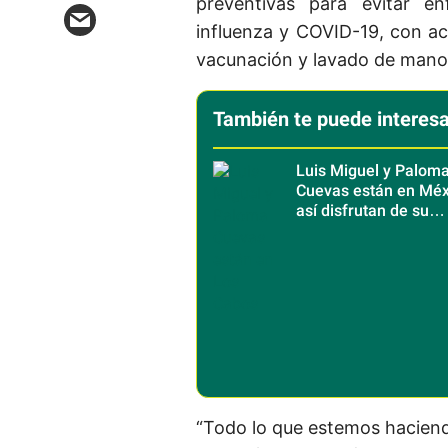
preventivas para evitar 
influenza y COVID-19, con ac
vacunación y lavado de man
También te puede interesa
Luis Miguel y Palom
Cuevas están en Méx
así disfrutan de su
escapada a Los Cab
“Todo lo que estemos haciend