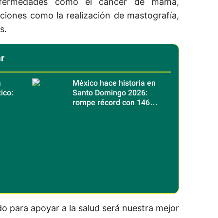
enfermedades como el cáncer de mama,
ciones como la realización de mastografía,
os.
r
a
México hace historia en
ico:
Santo Domingo 2026:
rompe récord con 146
os
medallas de oro
o para apoyar a la salud será nuestra mejor