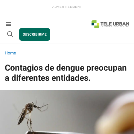
Skip
to
content
e
ch
ion
Search
gation
&
SUSCRIBIRME
Section
Open
Navigation
Search
Home
Contagios de dengue preocupan
a diferentes entidades.