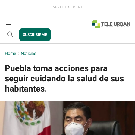
Skip
to
content
e
ch
ion
Search
gation
&
SUSCRIBIRME
Section
Open
Navigation
Search
Home
>
Noticias
Puebla toma acciones para
seguir cuidando la salud de sus
habitantes.