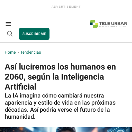
Skip
to
content
e
ch
ion
Search
gation
&
SUSCRIBIRME
Section
Open
Navigation
Search
Home
>
Tendencias
Así luciremos los humanos en
2060, según la Inteligencia
Artificial
La IA imagina cómo cambiará nuestra
apariencia y estilo de vida en las próximas
décadas. Así podría verse el futuro de la
humanidad.