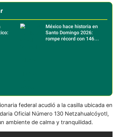
r
a
México hace historia en
ico:
Santo Domingo 2026:
rompe récord con 146
os
medallas de oro
naria federal acudió a la casilla ubicada en
undaria Oficial Número 130 Netzahualcóyotl,
un ambiente de calma y tranquilidad.