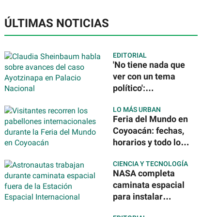
ÚLTIMAS NOTICIAS
EDITORIAL
'No tiene nada que
ver con un tema
político':
Sheinbaum tras la
LO MÁS URBAN
detención del
Feria del Mundo en
exgobernador de
Coyoacán: fechas,
Guerrero por caso
horarios y todo lo
Ayotzinapa
que podrás
CIENCIA Y TECNOLOGÍA
disfrutar de 40
NASA completa
países
caminata espacial
para instalar
nuevos paneles