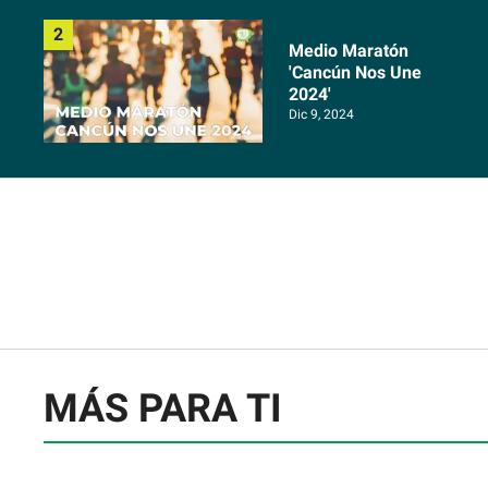
Medio Maratón
'Cancún Nos Une
2024'
Dic 9, 2024
MÁS PARA TI