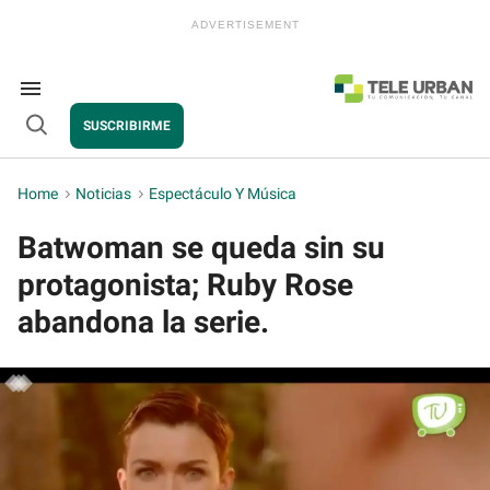
Skip
to
content
e
ch
ion
Search
gation
&
SUSCRIBIRME
Section
Open
Navigation
Search
Home
>
Noticias
>
Espectáculo Y Música
Batwoman se queda sin su
protagonista; Ruby Rose
abandona la serie.