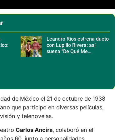
ar
a
Leandro Ríos estrena dueto
ico:
con Lupillo Rivera: así
suena "De Qué Me
os
Presumes", adelanto de
Más Aferrado
udad de México el 21 de octubre de 1938
no que participó en diversas películas,
visión y telenovelas.
teatro
Carlos Ancira
, colaboró en el
s años 60, junto a personalidades