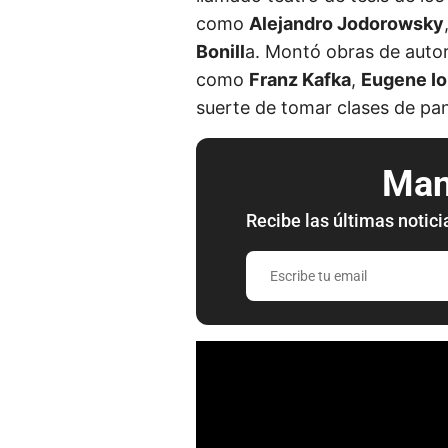
como
Alejandro Jodorowsky
Bonill
a. Montó obras de auto
como
Franz Kafka
,
Eugene I
suerte de tomar clases de p
Mant
Recibe las últimas notici
E
s
c
r
i
b
e