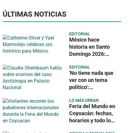
ÚLTIMAS NOTICIAS
EDITORIAL
México hace
historia en Santo
Domingo 2026:
rompe récord con
EDITORIAL
146 medallas de
'No tiene nada que
oro
ver con un tema
político':
Sheinbaum tras la
LO MÁS URBAN
detención del
Feria del Mundo en
exgobernador de
Coyoacán: fechas,
Guerrero por caso
horarios y todo lo
Ayotzinapa
que podrás