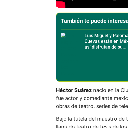
También te puede interes
Luis Miguel y Palom
Cuevas están en Méx
así disfrutan de su
escapada a Los Cab
Héctor Suárez
nacio en la Ci
fue actor y comediante mexica
obras de teatro, series de tele
Bajo la tutela del maestro de 
llamado teatro de tesis de lo