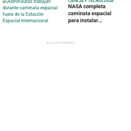
CIENCIA Y TECNOLOGÍA
disfrutar de 40
NASA completa
países
caminata espacial
para instalar
nuevos paneles
solares en la
Estación Espacial
Internacional