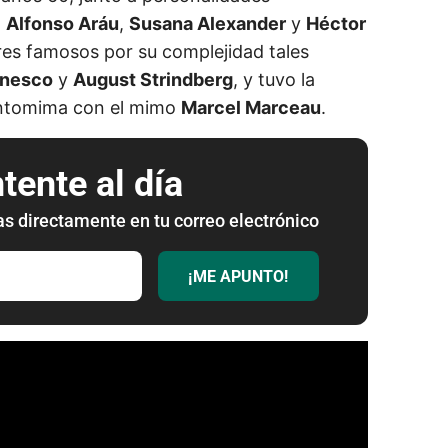
,
Alfonso Aráu
,
Susana Alexander
y
Héctor
res famosos por su complejidad tales
onesco
y
August Strindberg
, y tuvo la
antomima con el mimo
Marcel Marceau
.
ente al día
as directamente en tu correo electrónico
¡ME APUNTO!