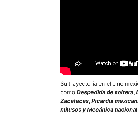
t
u
e
m
a
i
l
Su trayectoria en el cine mex
como
Despedida de soltera
,
Zacatecas
,
Picardía mexicana
milusos y
Mecánica nacional