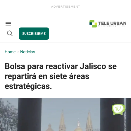
Skip
to
content
e
ch
ion
Search
gation
&
SUSCRIBIRME
Section
Open
Navigation
Search
Home
>
Noticias
Bolsa para reactivar Jalisco se
repartirá en siete áreas
estratégicas.