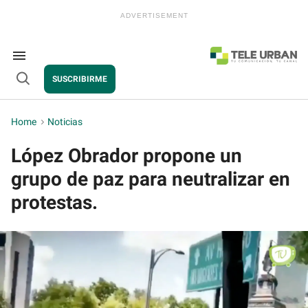
Skip
to
content
e
ch
ion
Search
gation
&
SUSCRIBIRME
Section
Open
Navigation
Search
Home
>
Noticias
López Obrador propone un
grupo de paz para neutralizar en
protestas.