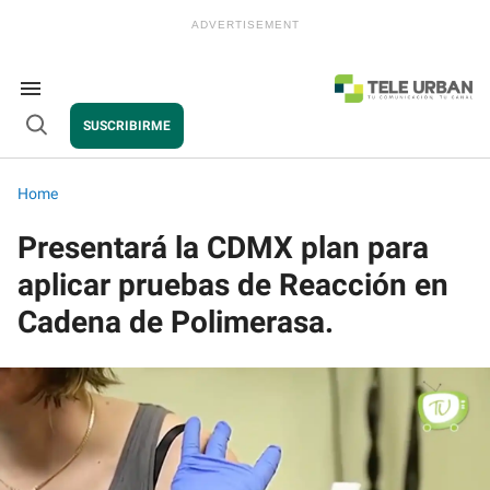
Skip
to
content
e
ch
ion
Search
gation
&
SUSCRIBIRME
Section
Open
Navigation
Search
Home
Presentará la CDMX plan para
aplicar pruebas de Reacción en
Cadena de Polimerasa.