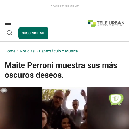
Skip
to
content
e
ch
ion
Search
gation
&
SUSCRIBIRME
Section
Open
Navigation
Search
Home
>
Noticias
>
Espectáculo Y Música
Maite Perroni muestra sus más
oscuros deseos.