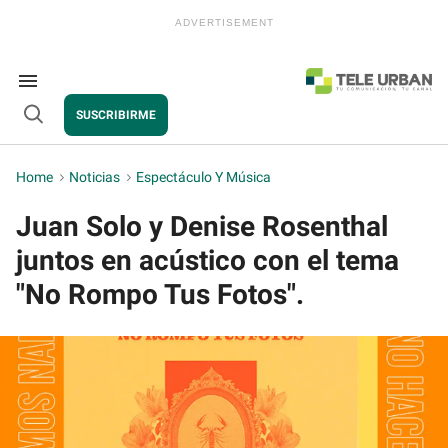
Skip
to
content
e
ch
ion
Search
gation
&
SUSCRIBIRME
Section
Open
Navigation
Search
Home
>
Noticias
>
Espectáculo Y Música
Juan Solo y Denise Rosenthal
juntos en acústico con el tema
"No Rompo Tus Fotos".