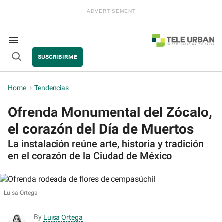
Skip
to
content
e
ch
ion
Search
gation
&
SUSCRIBIRME
Section
Open
Navigation
Search
Home
>
Tendencias
Ofrenda Monumental del Zócalo,
el corazón del Día de Muertos
La instalación reúne arte, historia y tradición
en el corazón de la Ciudad de México
Luisa Ortega
By
Luisa Ortega