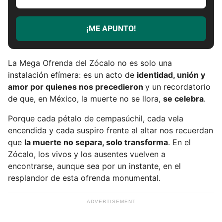
c
r
¡ME APUNTO!
i
b
e
La Mega Ofrenda del Zócalo no es solo una
t
instalación efímera: es un acto de
identidad, unión y
u
amor por quienes nos precedieron
y un recordatorio
e
de que, en México, la muerte no se llora,
se celebra
.
m
a
Porque cada pétalo de cempasúchil, cada vela
i
encendida y cada suspiro frente al altar nos recuerdan
l
que
la muerte no separa, solo transforma
. En el
Zócalo, los vivos y los ausentes vuelven a
encontrarse, aunque sea por un instante, en el
resplandor de esta ofrenda monumental.