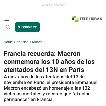
Skip
to
content
e
ch
ion
Search
gation
&
SUSCRIBIRME
Section
Open
Navigation
Search
Home
>
Noticias
>
Mundo
Francia recuerda: Macron
conmemora los 10 años de los
atentados del 13N en París
A diez años de los atentados del 13 de
noviembre en París, el presidente Emmanuel
Macron encabezó un homenaje a las 132
víctimas mortales y recordó que “el dolor
permanece” en Francia.