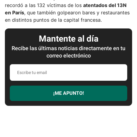
recordó a las 132 víctimas de los
atentados del 13N
en París
, que también golpearon bares y restaurantes
en distintos puntos de la capital francesa.
Mantente al día
Recibe las últimas noticias directamente en tu
correo electrónico
E
s
c
r
¡ME APUNTO!
i
b
e
t
u
e