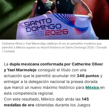
Catherine Oliver y Yael Marmolejo celebran el oro en pentatlón moderno que
permitió a México superar su récord histórico en Santo Domingo 2026
Conade
/ Cortesía
La
dupla mexicana conformada por
Catherine Oliver
y Yael Marmolejo
consiguió el título con una
actuación que le permitió acumular mil
346 puntos
y
entregar a la delegación nacional la presea dorada
que marcó un nuevo máximo histórico para
México
en
esta competencia regional.
Con este resultado, México dejó atrás las
145
medallas de oro
obtenidas durante los Juegos