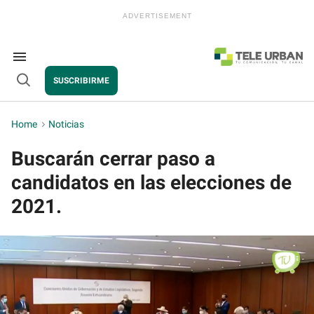
Skip
to
content
e
ch
ion
Search
gation
&
SUSCRIBIRME
Section
Open
Navigation
Search
Home
>
Noticias
Buscarán cerrar paso a
candidatos en las elecciones de
2021.