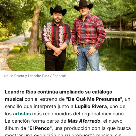
Lupillo Rivera y Leandro Ríos
Especial
Leandro Ríos continúa ampliando su catálogo
musical
con el estreno de
"De Qué Me Presumes"
, un
sencillo que interpreta junto a
Lupillo Rivera
, uno de
los
artistas
más reconocidos del regional mexicano.
La canción forma parte de
Más Aferrado
, el nuevo
álbum de
"El Penco"
, una producción con la que busca
mostrar una evolución en su propuesta musical sin