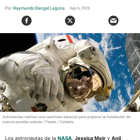
Raymundo Rangel Laguna
Ago 6, 2026
Astronautas realizan una caminata espacial para preparar la instalación de
nuevos paneles solares
Pexels / Cortesía
Los astronautas de la
NASA
,
Jessica Meir
y
Anil