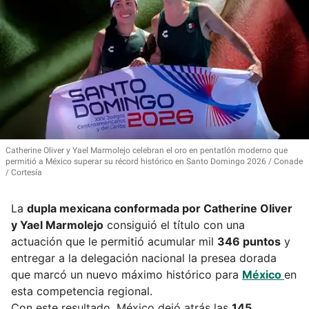
Catherine Oliver y Yael Marmolejo celebran el oro en pentatlón moderno que
permitió a México superar su récord histórico en Santo Domingo 2026
Conade
/ Cortesía
La
dupla mexicana conformada por
Catherine Oliver
y Yael Marmolejo
consiguió el título con una
actuación que le permitió acumular mil
346 puntos
y
entregar a la delegación nacional la presea dorada
que marcó un nuevo máximo histórico para
México
en
esta competencia regional.
Con este resultado, México dejó atrás las
145