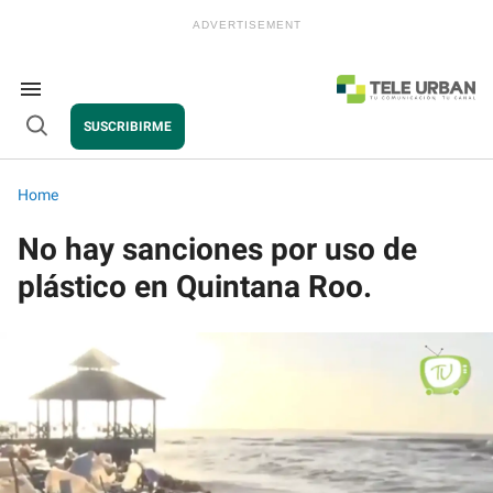
Skip
to
content
e
ch
ion
Search
gation
&
SUSCRIBIRME
Section
Open
Navigation
Search
Home
No hay sanciones por uso de
plástico en Quintana Roo.