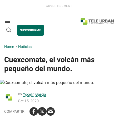
Skip
to
content
e
ch
ion
Search
gation
&
SUSCRIBIRME
Section
Open
Navigation
Search
Home
>
Noticias
Cuexcomate, el volcán más
pequeño del mundo.
By
Yocelin Garcia
Oct 15, 2020