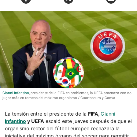
Gianni
Infantino
, presidente de la FIFA en problemas, la UEFA amenaza con no
jugar más en torneos del máximo organismo
Cuartoscuro y Canva
La tensión entre el presidente de la
FIFA,
Gianni
Infantino
y UEFA
escaló este jueves después de que el
organismo rector del fútbol europeo rechazara la
iniciativa del máximo órgano del soccer para permitir