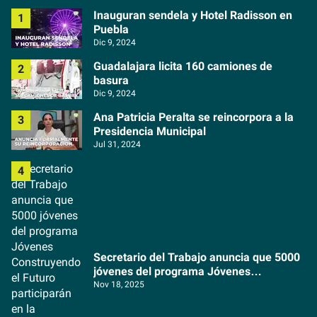
Inauguran sendela y Hotel Radisson en
Puebla
Dic 9, 2024
Guadalajara licita 160 camiones de
basura
Dic 9, 2024
Ana Patricia Peralta se reincorpora a la
Presidencia Municipal
Jul 31, 2024
Secretario del Trabajo anuncia que 5000
jóvenes del programa Jóvenes
Construyendo el Futuro participarán en la
Nov 18, 2025
organización del Copa Mundial de la FIFA
2026