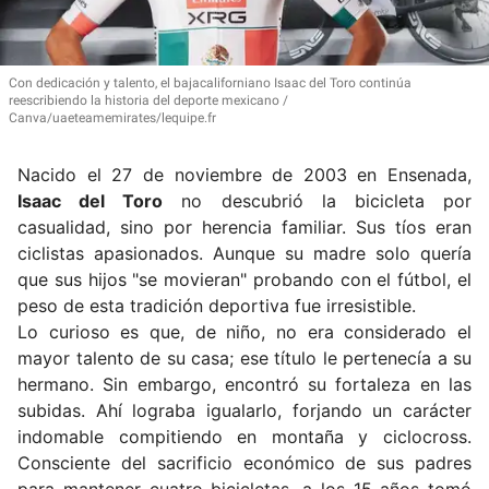
Con dedicación y talento, el bajacaliforniano Isaac del Toro continúa
reescribiendo la historia del deporte mexicano
Canva/uaeteamemirates/lequipe.fr
Nacido el 27 de noviembre de 2003 en Ensenada,
Isaac del Toro
no descubrió la bicicleta por
casualidad, sino por herencia familiar.
Sus tíos eran
ciclistas apasionados. Aunque su madre solo quería
que sus hijos "se movieran" probando con el fútbol, el
peso de esta tradición deportiva fue irresistible.
Lo curioso es que, de niño, no era considerado el
mayor talento de su casa;
ese título le pertenecía a su
hermano.
Sin embargo, encontró su fortaleza en las
subidas.
Ahí lograba igualarlo, forjando un carácter
indomable compitiendo en montaña y ciclocross.
Consciente del sacrificio económico de sus padres
para mantener cuatro bicicletas, a los 15 años tomó