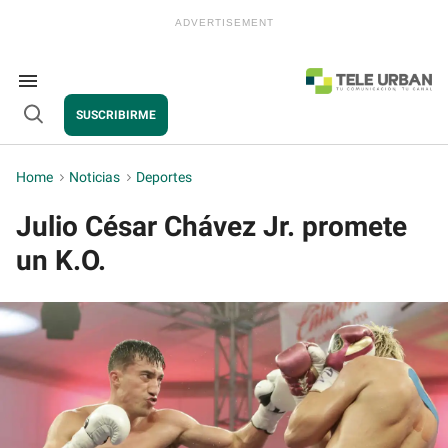
Skip
to
content
e
ch
ion
Search
gation
&
SUSCRIBIRME
Section
Open
Navigation
Search
Home
>
Noticias
>
Deportes
Julio César Chávez Jr. promete
un K.O.