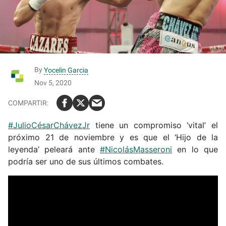
By
Yocelin Garcia
Nov 5, 2020
#JulioCésarChávezJr
tiene un compromiso ‘vital’ el
próximo 21 de noviembre y es que el ‘Hijo de la
leyenda’ peleará ante
#NicolásMasseroni
en lo que
podría ser uno de sus últimos combates.