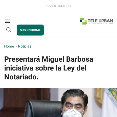
Skip
to
content
e
ch
ion
Search
gation
&
SUSCRIBIRME
Section
Open
Navigation
Search
Home
>
Noticias
Presentará Miguel Barbosa
iniciativa sobre la Ley del
Notariado.