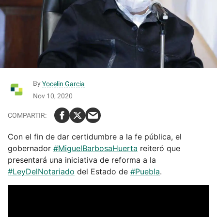
By
Yocelin Garcia
Nov 10, 2020
Con el fin de dar certidumbre a la fe pública, el
gobernador
#MiguelBarbosaHuerta
reiteró que
presentará una iniciativa de reforma a la
#LeyDelNotariado
del Estado de
#Puebla
.