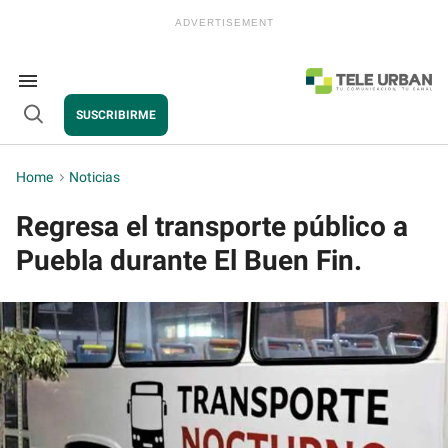
Skip
to
content
e
ch
ion
Search
gation
&
SUSCRIBIRME
Section
Open
Navigation
Search
Home
>
Noticias
Regresa el transporte público a
Puebla durante El Buen Fin.