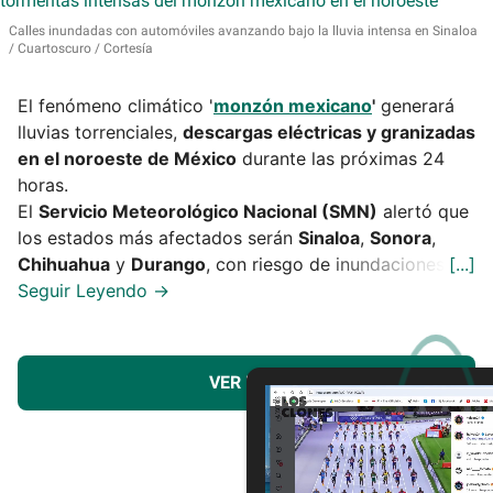
Calles inundadas con automóviles avanzando bajo la lluvia intensa en Sinaloa
Cuartoscuro / Cortesía
El fenómeno climático '
monzón mexicano
'
generará
lluvias torrenciales,
descargas eléctricas y granizadas
en el noroeste de México
durante las próximas 24
horas.
El
Servicio Meteorológico Nacional (SMN)
alertó que
los estados más afectados serán
Sinaloa
,
Sonora
,
Chihuahua
y
Durango
, con riesgo de inundaciones.
VER MÁS