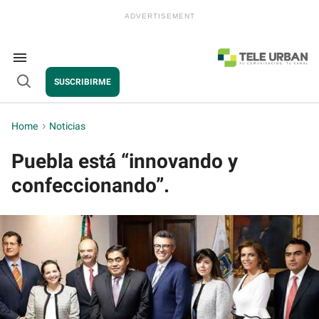
Skip
to
content
e
ch
ion
Search
gation
&
SUSCRIBIRME
Section
Open
Navigation
Search
Home
>
Noticias
Puebla está “innovando y
confeccionando”.