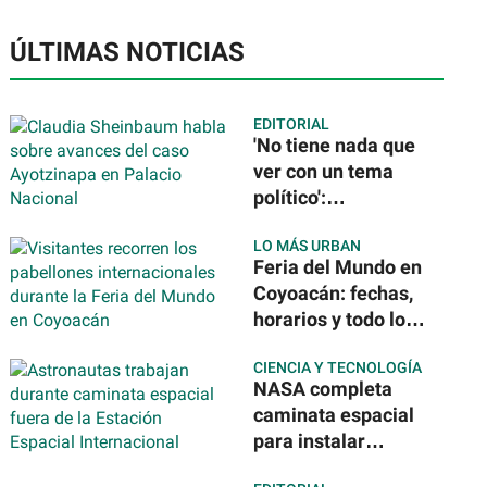
ÚLTIMAS NOTICIAS
EDITORIAL
'No tiene nada que
ver con un tema
político':
Sheinbaum tras la
LO MÁS URBAN
detención del
Feria del Mundo en
exgobernador de
Coyoacán: fechas,
Guerrero por caso
horarios y todo lo
Ayotzinapa
que podrás
CIENCIA Y TECNOLOGÍA
disfrutar de 40
NASA completa
países
caminata espacial
para instalar
nuevos paneles