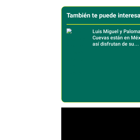
También te puede interesa
Luis Miguel y Palom
Cuevas están en Méx
así disfrutan de su
escapada a Los Cab