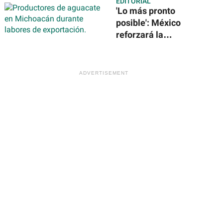
EDITORIAL
solares en la
'Lo más pronto
Estación Espacial
posible': México
Internacional
reforzará la
seguridad para
reanudar
exportación de
aguacate