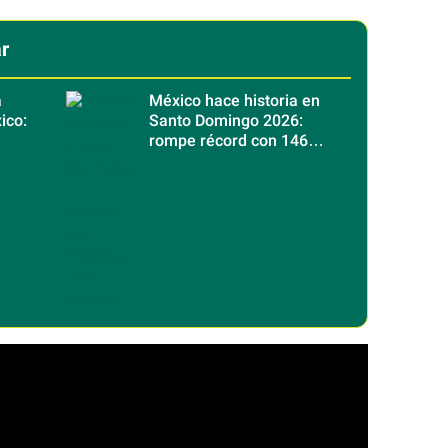
r
a
México hace historia en
ico:
Santo Domingo 2026:
rompe récord con 146
os
medallas de oro