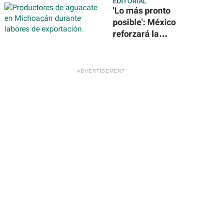
EDITORIAL
solares en la
'Lo más pronto
Estación Espacial
posible': México
Internacional
reforzará la
seguridad para
reanudar
exportación de
aguacate