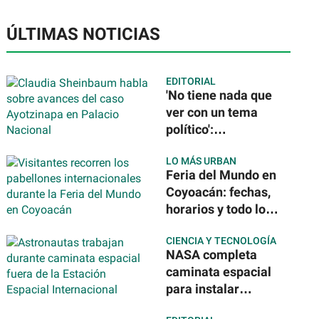
ÚLTIMAS NOTICIAS
EDITORIAL
'No tiene nada que
ver con un tema
político':
Sheinbaum tras la
LO MÁS URBAN
detención del
Feria del Mundo en
exgobernador de
Coyoacán: fechas,
Guerrero por caso
horarios y todo lo
Ayotzinapa
que podrás
CIENCIA Y TECNOLOGÍA
disfrutar de 40
NASA completa
países
caminata espacial
para instalar
nuevos paneles