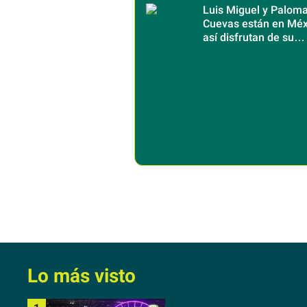
Luis Miguel y Palom
Cuevas están en Méx
así disfrutan de su
escapada a Los Cab
Lo más visto