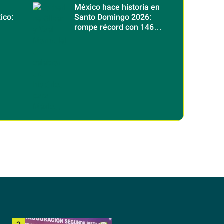
a
México hace historia en
ico:
Santo Domingo 2026:
rompe récord con 146
os
medallas de oro