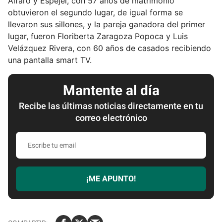
Alfaro y Espejel, con 57 años de matrimonio
obtuvieron el segundo lugar, de igual forma se
llevaron sus sillones, y la pareja ganadora del primer
lugar, fueron Floriberta Zaragoza Popoca y Luis
Velázquez Rivera, con 60 años de casados recibiendo
una pantalla smart TV.
Mantente al día
Recibe las últimas noticias directamente en tu
correo electrónico
E
s
c
r
¡ME APUNTO!
i
b
e
t