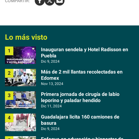
u
e
m
a
Lo más visto
i
l
Inauguran sendela y Hotel Radisson en
Puebla
Dic 9, 2024
Más de 2 mil llantas recolectadas en
Edomex
Nov 13, 2024
Primera jornada de cirugía de labio
leporino y paladar hendido
Dic 11, 2024
Guadalajara licita 160 camiones de
basura
Dic 9, 2024