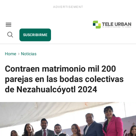
Skip
to
content
e
ch
ion
Search
gation
&
SUSCRIBIRME
Section
Open
Navigation
Search
Home
>
Noticias
Contraen matrimonio mil 200
parejas en las bodas colectivas
de Nezahualcóyotl 2024