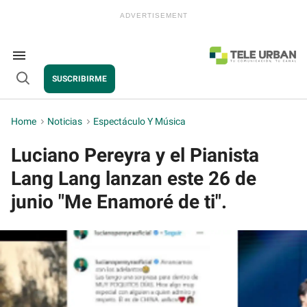
Skip
to
content
e
ch
ion
Search
gation
&
SUSCRIBIRME
Section
Open
Navigation
Search
Home
>
Noticias
>
Espectáculo Y Música
Luciano Pereyra y el Pianista
Lang Lang lanzan este 26 de
junio "Me Enamoré de ti".