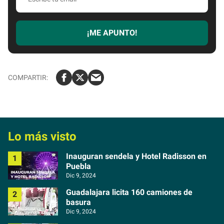
s
c
r
¡ME APUNTO!
i
b
e
t
u
e
m
a
Lo más visto
i
l
Inauguran sendela y Hotel Radisson en
Puebla
Dic 9, 2024
Guadalajara licita 160 camiones de
basura
Dic 9, 2024