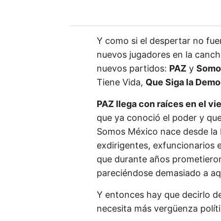
Y como si el despertar no fu
nuevos jugadores en la cancha 
nuevos partidos:
PAZ
y
Somo
Tiene Vida,
Que Siga la Demo
PAZ llega con raíces en el vi
que ya conoció el poder y qu
Somos México nace desde la l
exdirigentes, exfuncionarios e
que durante años prometieron
pareciéndose demasiado a aqu
Y entonces hay que decirlo d
necesita más vergüenza polít