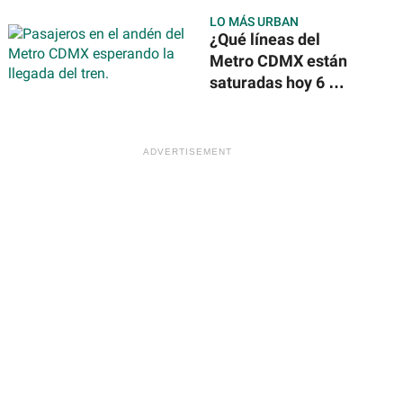
en México tras
LO MÁS URBAN
reportes
¿Qué líneas del
internacionales
Metro CDMX están
saturadas hoy 6 de
agosto de 2026?