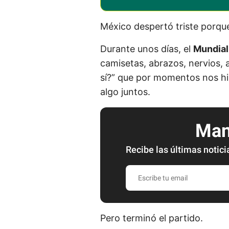
México despertó triste porque
Durante unos días, el
Mundia
camisetas, abrazos, nervios, 
sí?” que por momentos nos hi
algo juntos.
Mant
Recibe las últimas notici
E
s
c
r
Pero terminó el partido.
i