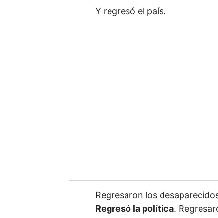
Y regresó el país.
b
e
t
u
e
m
a
i
l
Regresaron los desaparecido
Regresó la política
. Regresar