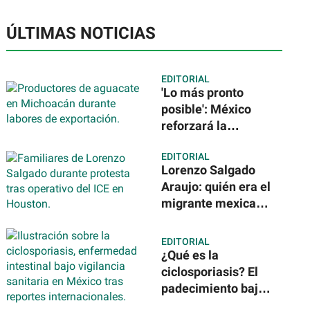
ÚLTIMAS NOTICIAS
EDITORIAL
'Lo más pronto
posible': México
reforzará la
seguridad para
EDITORIAL
reanudar
Lorenzo Salgado
exportación de
Araujo: quién era el
aguacate
migrante mexicano
que murió a manos
del ICE
EDITORIAL
¿Qué es la
ciclosporiasis? El
padecimiento bajo
vigilancia sanitaria