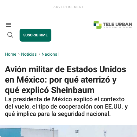
Skip
to
content
e
ch
ion
Search
gation
&
SUSCRIBIRME
Section
Open
Navigation
Search
Home
>
Noticias
>
Nacional
Avión militar de Estados Unidos
en México: por qué aterrizó y
qué explicó Sheinbaum
La presidenta de México explicó el contexto
del vuelo, el tipo de cooperación con EE.UU. y
qué implica para la seguridad nacional.