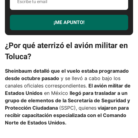
s
c
r
¡ME APUNTO!
i
b
e
¿Por qué aterrizó el avión militar en
t
Toluca?
u
e
m
Sheinbaum detalló que el vuelo estaba programado
a
desde octubre pasado
y se llevó a cabo bajo los
i
canales oficiales correspondientes.
El avión militar de
l
Estados Unidos
en México
llegó para trasladar a un
grupo de elementos de la Secretaría de Seguridad y
Protección Ciudadana
(SSPC), quienes
viajaron para
recibir capacitación especializada con el Comando
Norte de Estados Unidos.