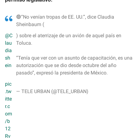
🟢“No venían tropas de EE. UU.”, dice Claudia
Sheinbaum (
@C
) sobre el aterrizaje de un avión de aquel país en
lau
Toluca.
dia
sh
“Tenía que ver con un asunto de capacitación, es una
ein
autorización que se dio desde octubre del año
pasado”, expresó la presidenta de México.
pic
.tw
— TELE URBAN (@TELE_URBAN)
itte
r.c
om
/b
12
Rv