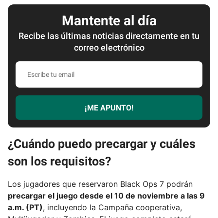
Mantente al día
Recibe las últimas noticias directamente en tu
correo electrónico
E
s
c
r
¡ME APUNTO!
i
b
e
¿Cuándo puedo precargar y cuáles
t
son los requisitos?
u
e
m
Los jugadores que reservaron Black Ops 7 podrán
a
precargar el juego desde el 10 de noviembre a las 9
i
a.m. (PT)
, incluyendo la Campaña cooperativa,