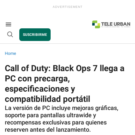
Skip
to
content
e
ch
ion
Search
gation
&
SUSCRIBIRME
Section
Open
Navigation
Search
Home
Call of Duty: Black Ops 7 llega a
PC con precarga,
especificaciones y
compatibilidad portátil
La versión de PC incluye mejoras gráficas,
soporte para pantallas ultrawide y
recompensas exclusivas para quienes
reserven antes del lanzamiento.