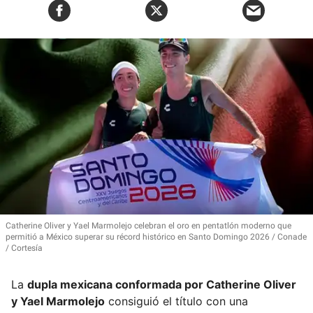
Catherine Oliver y Yael Marmolejo celebran el oro en pentatlón moderno que
permitió a México superar su récord histórico en Santo Domingo 2026
Conade
/ Cortesía
La
dupla mexicana conformada por
Catherine Oliver
y Yael Marmolejo
consiguió el título con una