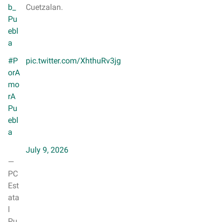
b_
Cuetzalan.
Pu
ebl
a
#P
pic.twitter.com/XhthuRv3jg
orA
mo
rA
Pu
ebl
a
July 9, 2026
—
PC
Est
ata
l
Pu