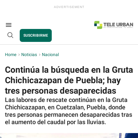
Skip
to
content
e
ch
ion
Search
gation
&
SUSCRIBIRME
Section
Open
Navigation
Search
Home
>
Noticias
>
Nacional
Continúa la búsqueda en la Gruta
Chichicazapan de Puebla; hay
tres personas desaparecidas
Las labores de rescate continúan en la Gruta
Chichicazapan, en Cuetzalan, Puebla, donde
tres personas permanecen desaparecidas tras
el aumento del caudal por las lluvias.