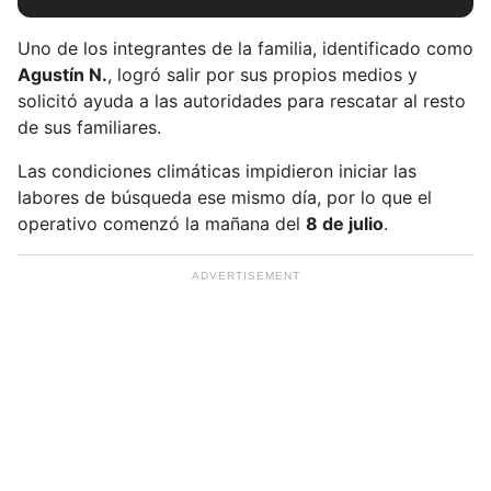
b
e
Uno de los integrantes de la familia, identificado como
t
Agustín N.
, logró salir por sus propios medios y
u
solicitó ayuda a las autoridades para rescatar al resto
e
de sus familiares.
m
a
Las condiciones climáticas impidieron iniciar las
i
labores de búsqueda ese mismo día, por lo que el
l
operativo comenzó la mañana del
8 de julio
.