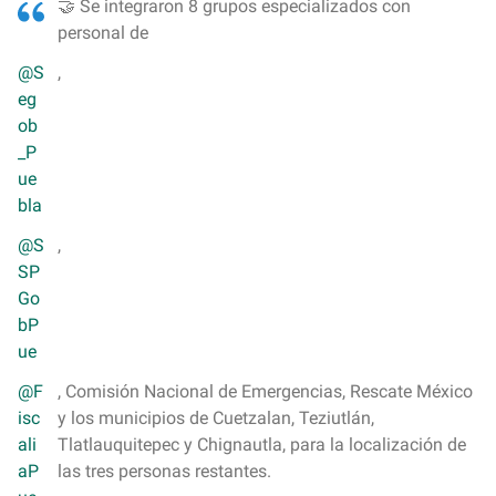
🤝 Se integraron 8 grupos especializados con
personal de
@S
,
eg
ob
_P
ue
bla
@S
,
SP
Go
bP
ue
@F
, Comisión Nacional de Emergencias, Rescate México
isc
y los municipios de Cuetzalan, Teziutlán,
ali
Tlatlauquitepec y Chignautla, para la localización de
aP
las tres personas restantes.