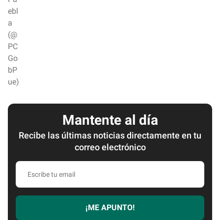
ebl
a
(@
PC
Go
bP
ue)
Mantente al día
Recibe las últimas noticias directamente en tu
correo electrónico
E
s
c
r
¡ME APUNTO!
i