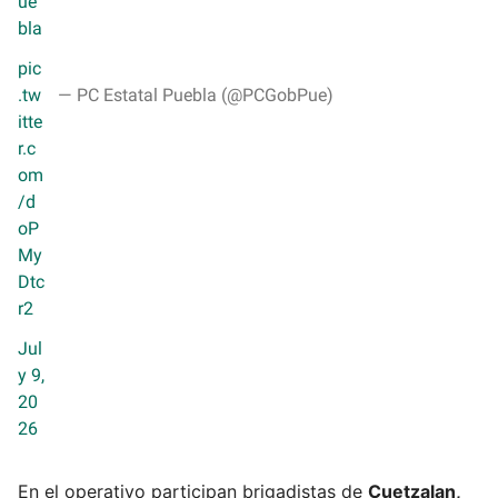
ue
bla
pic
.tw
— PC Estatal Puebla (@PCGobPue)
itte
r.c
om
/d
oP
My
Dtc
r2
Jul
y 9,
20
26
En el operativo participan brigadistas de
Cuetzalan,