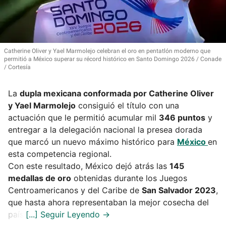
Catherine Oliver y Yael Marmolejo celebran el oro en pentatlón moderno que
permitió a México superar su récord histórico en Santo Domingo 2026
Conade
/ Cortesía
La
dupla mexicana conformada por
Catherine Oliver
y Yael Marmolejo
consiguió el título con una
actuación que le permitió acumular mil
346 puntos
y
entregar a la delegación nacional la presea dorada
que marcó un nuevo máximo histórico para
México
en
esta competencia regional.
Con este resultado, México dejó atrás las
145
medallas de oro
obtenidas durante los Juegos
Centroamericanos y del Caribe de
San Salvador 2023
,
que hasta ahora representaban la mejor cosecha del
país.