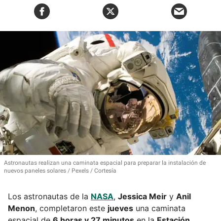
Astronautas realizan una caminata espacial para preparar la instalación de
nuevos paneles solares
Pexels / Cortesía
Los astronautas de la
NASA
,
Jessica Meir
y
Anil
Menon
, completaron este
jueves
una caminata
espacial de
6 horas y 27 minutos
en la
Estación