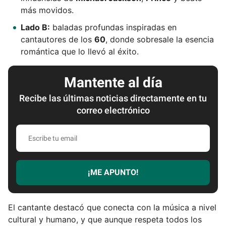
más movidos.
Lado B:
baladas profundas inspiradas en
cantautores de los
60
, donde sobresale la esencia
romántica que lo llevó al éxito.
Mantente al día
Recibe las últimas noticias directamente en tu
correo electrónico
E
s
c
r
¡ME APUNTO!
i
b
e
El cantante destacó que conecta con la música a nivel
t
cultural y humano, y que aunque respeta todos los