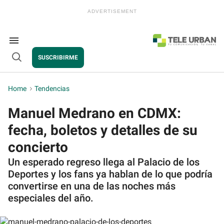
Skip
to
content
e
ch
ion
Search
gation
&
SUSCRIBIRME
Section
Open
Navigation
Search
Home
>
Tendencias
Manuel Medrano en CDMX:
fecha, boletos y detalles de su
concierto
Un esperado regreso llega al Palacio de los
Deportes y los fans ya hablan de lo que podría
convertirse en una de las noches más
especiales del año.