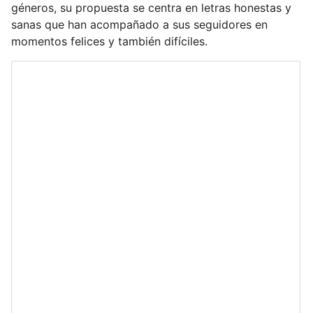
u
géneros, su propuesta se centra en letras honestas y
e
sanas que han acompañado a sus seguidores en
m
momentos felices y también difíciles.
a
i
l