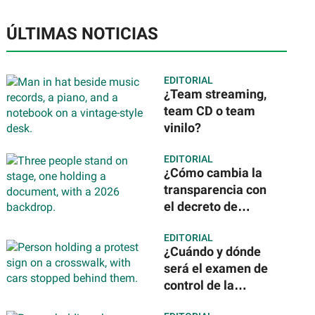
ÚLTIMAS NOTICIAS
EDITORIAL
¿Team streaming,
team CD o team
vinilo?
EDITORIAL
¿Cómo cambia la
transparencia con
el decreto de
Claudia
EDITORIAL
Sheinbaum? Todo
¿Cuándo y dónde
lo que debes saber
será el examen de
control de la
UNAM? Esto es lo