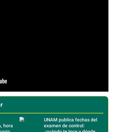
r
UNAM publica fechas del
, hora
examen de control:
narios
¿cuándo te toca y dónde