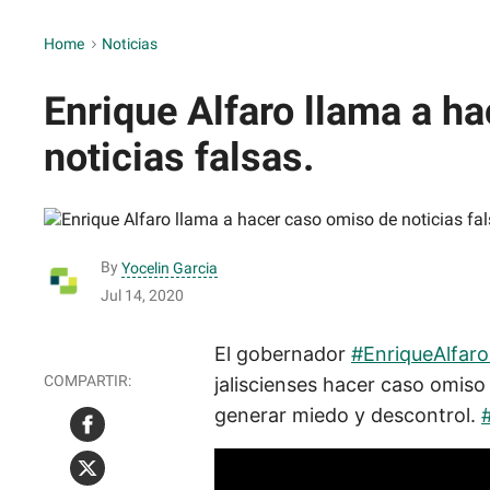
Home
>
Noticias
Enrique Alfaro llama a h
noticias falsas.
By
Yocelin Garcia
Jul 14, 2020
El gobernador
#EnriqueAlfar
jaliscienses hacer caso omiso 
generar miedo y descontrol.