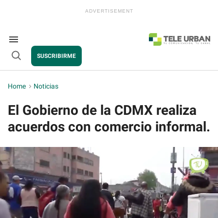
Skip
to
content
e
ch
ion
Search
gation
&
SUSCRIBIRME
Section
Open
Navigation
Search
Home
>
Noticias
El Gobierno de la CDMX realiza
acuerdos con comercio informal.