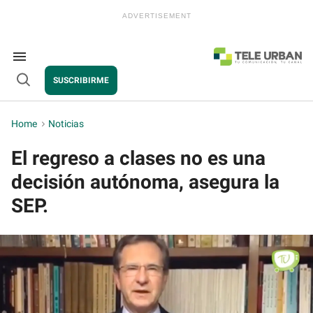
Skip
to
content
e
ch
ion
Search
gation
&
SUSCRIBIRME
Section
Open
Navigation
Search
Home
>
Noticias
El regreso a clases no es una
decisión autónoma, asegura la
SEP.