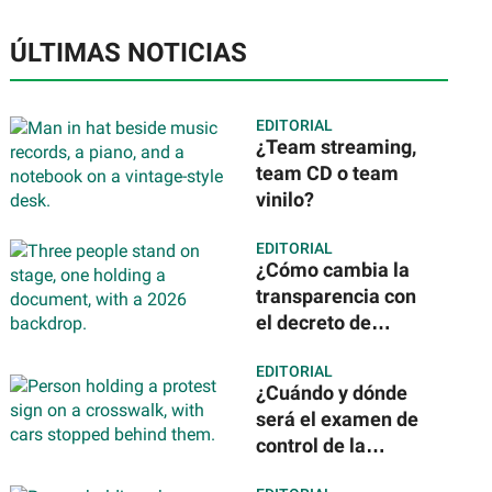
ÚLTIMAS NOTICIAS
EDITORIAL
¿Team streaming,
team CD o team
vinilo?
EDITORIAL
¿Cómo cambia la
transparencia con
el decreto de
Claudia
EDITORIAL
Sheinbaum? Todo
¿Cuándo y dónde
lo que debes saber
será el examen de
control de la
UNAM? Esto es lo