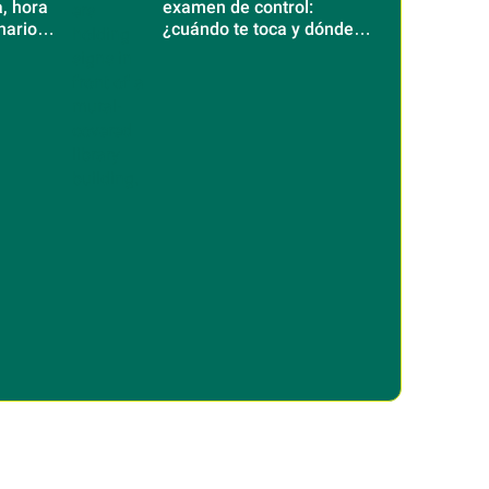
, hora
examen de control:
narios
¿cuándo te toca y dónde
será?