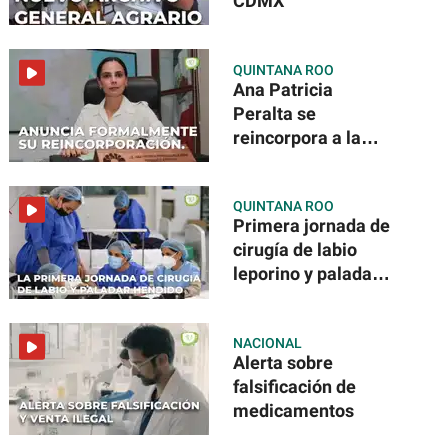
CDMX
QUINTANA ROO
Ana Patricia
Peralta se
reincorpora a la
Presidencia
Municipal
QUINTANA ROO
Primera jornada de
cirugía de labio
leporino y paladar
hendido
NACIONAL
Alerta sobre
falsificación de
medicamentos