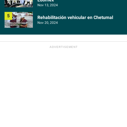
Nov 13, 2024
Rehabilitación vehicular en Chetumal
Nov 20, 2024