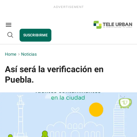
Skip
to
content
e
ch
ion
Search
gation
&
SUSCRIBIRME
Section
Open
Navigation
Search
Home
>
Noticias
Así será la verificación en
Puebla.