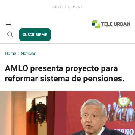
Skip
to
content
e
ch
ion
Search
gation
&
SUSCRIBIRME
Section
Open
Navigation
Search
Home
>
Noticias
AMLO presenta proyecto para
reformar sistema de pensiones.