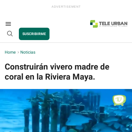
Skip
to
content
e
ch
ion
Search
gation
&
SUSCRIBIRME
Section
Open
Navigation
Search
Home
>
Noticias
Construirán vivero madre de
coral en la Riviera Maya.