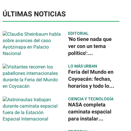
ÚLTIMAS NOTICIAS
EDITORIAL
'No tiene nada que
ver con un tema
político':
Sheinbaum tras la
LO MÁS URBAN
detención del
Feria del Mundo en
exgobernador de
Coyoacán: fechas,
Guerrero por caso
horarios y todo lo
Ayotzinapa
que podrás
CIENCIA Y TECNOLOGÍA
disfrutar de 40
NASA completa
países
caminata espacial
para instalar
nuevos paneles