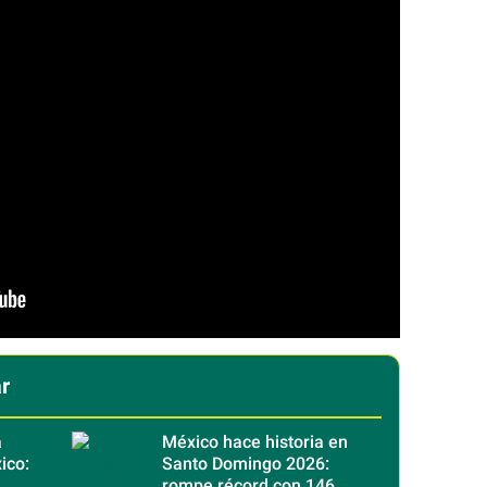
r
a
México hace historia en
ico:
Santo Domingo 2026:
rompe récord con 146