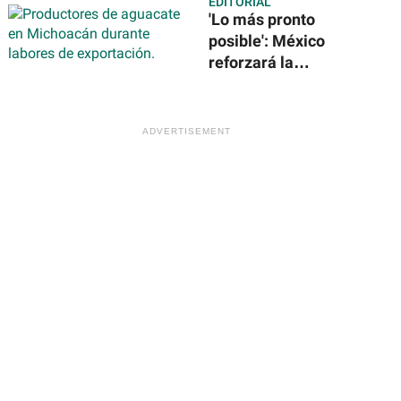
EDITORIAL
solares en la
'Lo más pronto
Estación Espacial
posible': México
Internacional
reforzará la
seguridad para
reanudar
exportación de
aguacate