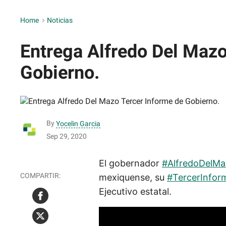
Home
>
Noticias
Entrega Alfredo Del Mazo
Gobierno.
By
Yocelin Garcia
Sep 29, 2020
El gobernador
#AlfredoDelM
mexiquense, su
#TercerInfor
Ejecutivo estatal.