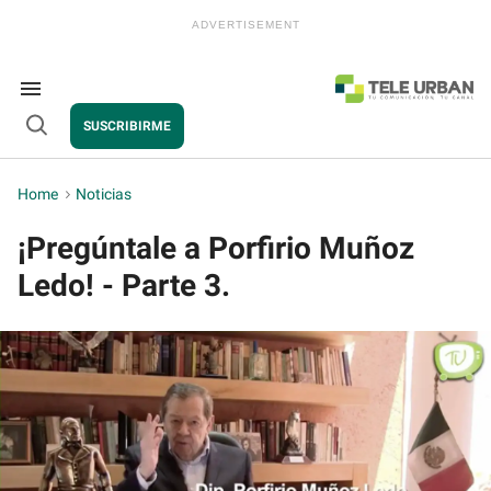
Skip
to
content
e
ch
ion
Search
gation
&
SUSCRIBIRME
Section
Open
Navigation
Search
Home
>
Noticias
¡Pregúntale a Porfirio Muñoz
Ledo! - Parte 3.