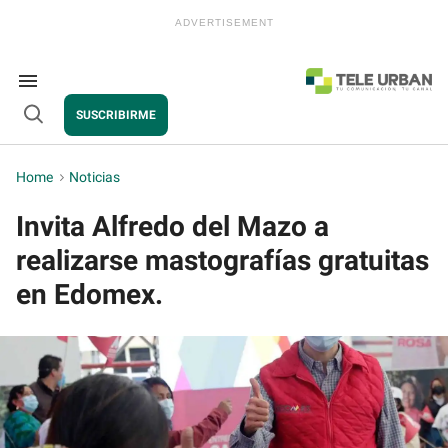
Skip
to
content
e
ch
ion
Search
gation
&
SUSCRIBIRME
Section
Open
Navigation
Search
Home
>
Noticias
Invita Alfredo del Mazo a
realizarse mastografías gratuitas
en Edomex.