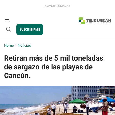
Skip
to
content
e
ch
ion
Search
gation
&
SUSCRIBIRME
Section
Open
Navigation
Search
Home
>
Noticias
Retiran más de 5 mil toneladas
de sargazo de las playas de
Cancún.